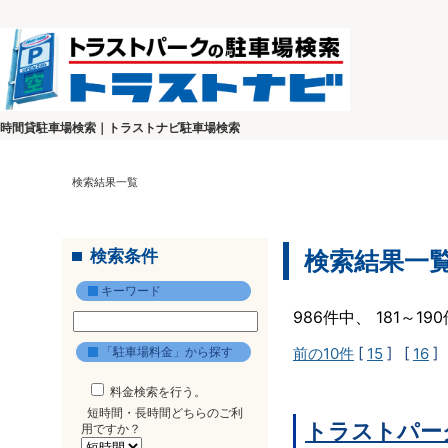
時間貸駐車場検索｜トラストナビ駐車場検索
検索結果一覧
検索条件
検索結果一
キーワード
986件中、 181～1
「駐車場料金」から探す
前の10件
[
15
] [
16
]
料金検索を行う。
短時間・長時間どちらのご利
トラストパー
用ですか？