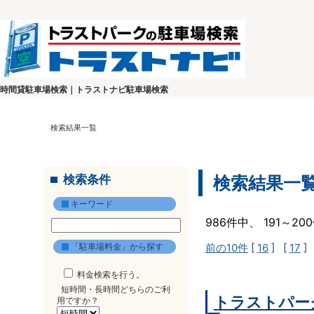
時間貸駐車場検索｜トラストナビ駐車場検索
検索結果一覧
検索条件
検索結果一
キーワード
986件中、 191～2
「駐車場料金」から探す
前の10件
[
16
] [
17
]
料金検索を行う。
短時間・長時間どちらのご利
トラストパー
用ですか？