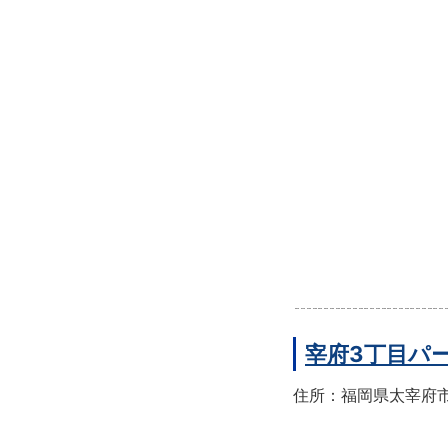
宰府3丁目パ
住所：福岡県太宰府市宰