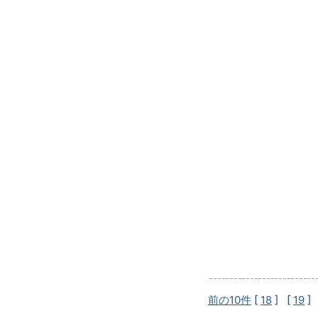
前の10件
[
18
] [
19
]