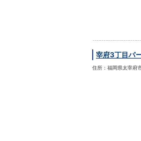
宰府3丁目パ
住所：福岡県太宰府市