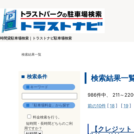
時間貸駐車場検索｜トラストナビ駐車場検索
検索結果一覧
検索条件
検索結果一
キーワード
986件中、 211～2
「駐車場料金」から探す
前の10件
[
18
] [
19
]
料金検索を行う。
短時間・長時間どちらのご利
【クレジット
用ですか？