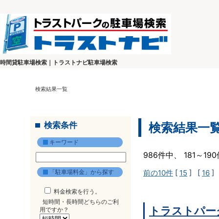
時間貸駐車場検索｜トラストナビ駐車場検索
検索結果一覧
検索条件
検索結果一
キーワード
986件中、 181～1
「駐車場料金」から探す
前の10件
[
15
] [
16
]
料金検索を行う。
短時間・長時間どちらのご利
トラストパー
用ですか？