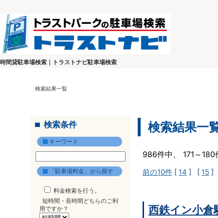
時間貸駐車場検索｜トラストナビ駐車場検索
検索結果一覧
検索条件
検索結果一
キーワード
986件中、 171～1
「駐車場料金」から探す
前の10件
[
14
] [
15
]
料金検索を行う。
短時間・長時間どちらのご利
西鉄イン小倉
用ですか？