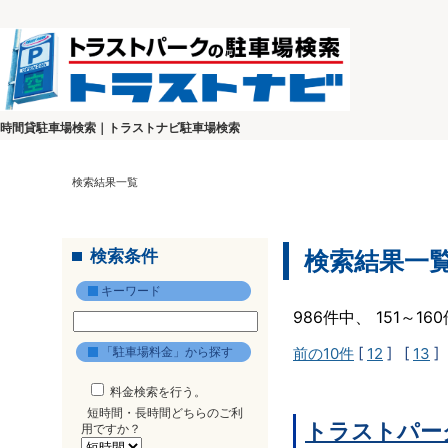
時間貸駐車場検索｜トラストナビ駐車場検索
検索結果一覧
検索条件
検索結果一
キーワード
986件中、 151～1
「駐車場料金」から探す
前の10件
[
12
] [
13
]
料金検索を行う。
短時間・長時間どちらのご利
トラストパー
用ですか？