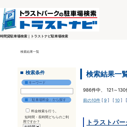
時間貸駐車場検索｜トラストナビ駐車場検索
検索結果一覧
検索条件
検索結果一
キーワード
986件中、 121～1
「駐車場料金」から探す
前の10件
[
9
] [
10
] 
料金検索を行う。
短時間・長時間どちらのご利
トラストパー
用ですか？