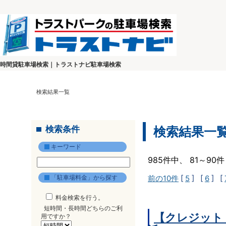
時間貸駐車場検索｜トラストナビ駐車場検索
検索結果一覧
検索条件
検索結果一
キーワード
985件中、 81～9
「駐車場料金」から探す
前の10件
[
5
] [
6
] [
料金検索を行う。
短時間・長時間どちらのご利
【クレジット
用ですか？