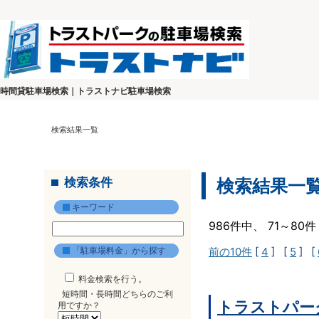
時間貸駐車場検索｜トラストナビ駐車場検索
検索結果一覧
検索条件
検索結果一
キーワード
986件中、 71～8
「駐車場料金」から探す
前の10件
[
4
] [
5
] [
料金検索を行う。
短時間・長時間どちらのご利
トラストパー
用ですか？