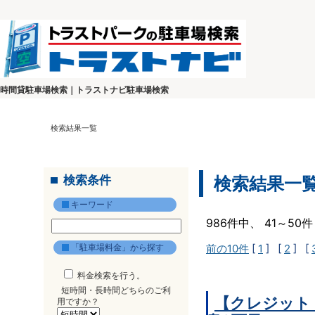
時間貸駐車場検索｜トラストナビ駐車場検索
検索結果一覧
検索条件
検索結果一
キーワード
986件中、 41～5
「駐車場料金」から探す
前の10件
[
1
] [
2
] [
料金検索を行う。
短時間・長時間どちらのご利
【クレジット
用ですか？