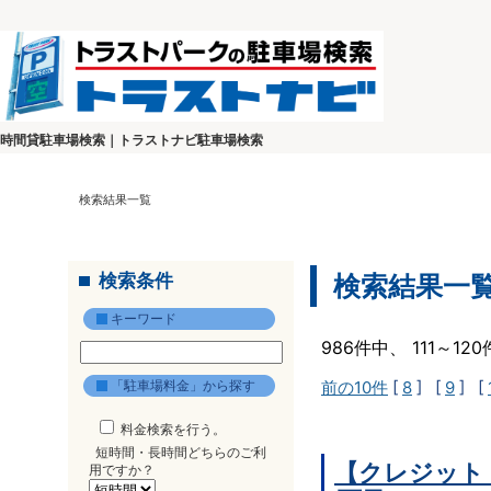
時間貸駐車場検索｜トラストナビ駐車場検索
検索結果一覧
検索条件
検索結果一
キーワード
986件中、 111～1
「駐車場料金」から探す
前の10件
[
8
] [
9
] [
料金検索を行う。
短時間・長時間どちらのご利
【クレジット
用ですか？