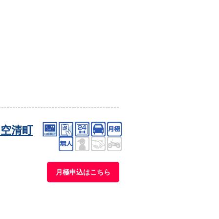
空清町
月極申込はこちら