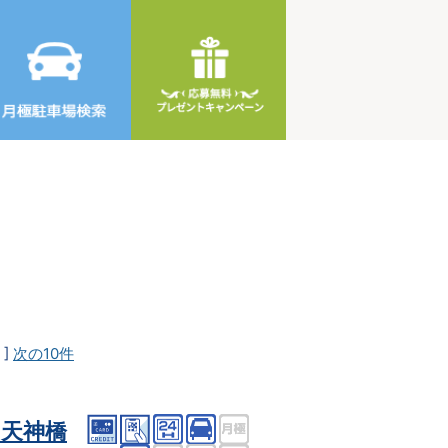
]
次の10件
天神橋