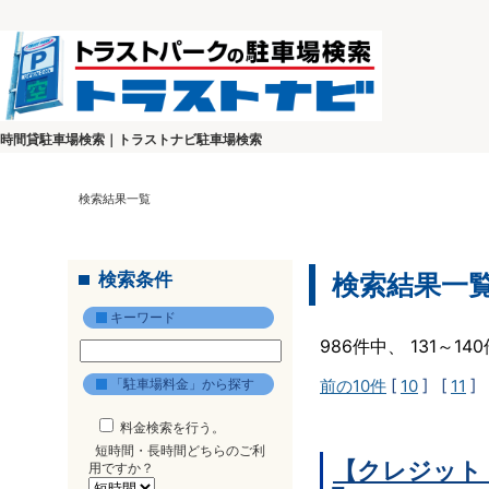
時間貸駐車場検索｜トラストナビ駐車場検索
検索結果一覧
検索条件
検索結果一
キーワード
986件中、 131～1
「駐車場料金」から探す
前の10件
[
10
] [
11
] 
料金検索を行う。
短時間・長時間どちらのご利
【クレジット
用ですか？