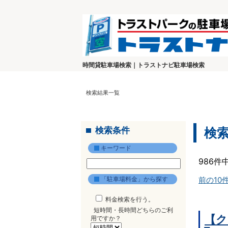
時間貸駐車場検索｜トラストナビ駐車場検索
検索結果一覧
検索条件
検
キーワード
986件
「駐車場料金」から探す
前の10
料金検索を行う。
短時間・長時間どちらのご利
【ク
用ですか？