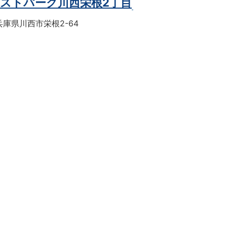
ストパーク川西栄根2丁目
庫県川西市栄根2-64