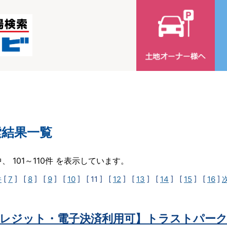
索結果一覧
中、 101～110件 を表示しています。
件
[
7
] [
8
] [
9
] [
10
]
[ 11 ]
[
12
] [
13
] [
14
] [
15
] [
16
]
レジット・電子決済利用可】トラストパーク