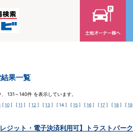
索結果一覧
中、 131～140件 を表示しています。
件
[
10
] [
11
] [
12
] [
13
]
[ 14 ]
[
15
] [
16
] [
17
] [
18
] [
19
レジット・電子決済利用可】トラストパーク