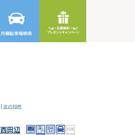
]
次の10件
西田辺