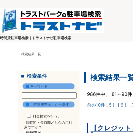
時間貸駐車場検索｜トラストナビ駐車場検索
検索結果一覧
検索条件
検索結果一
キーワード
986件中、 81～9
「駐車場料金」から探す
前の10件
[
5
] [
6
] [
料金検索を行う。
短時間・長時間どちらのご利
【クレジット
用ですか？