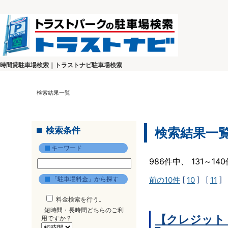
時間貸駐車場検索｜トラストナビ駐車場検索
検索結果一覧
検索条件
検索結果一
キーワード
986件中、 131～1
「駐車場料金」から探す
前の10件
[
10
] [
11
] 
料金検索を行う。
短時間・長時間どちらのご利
【クレジット
用ですか？