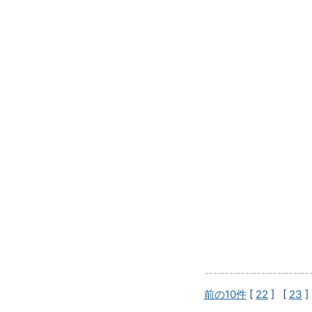
前の10件
[
22
] [
23
]