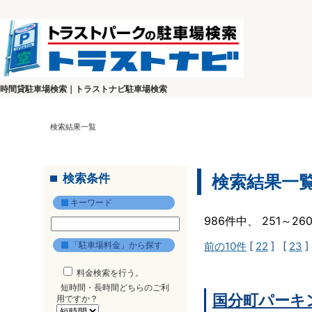
時間貸駐車場検索｜トラストナビ駐車場検索
検索結果一覧
検索条件
検索結果一
キーワード
986件中、 251～2
「駐車場料金」から探す
前の10件
[
22
] [
23
]
料金検索を行う。
短時間・長時間どちらのご利
国分町パーキ
用ですか？