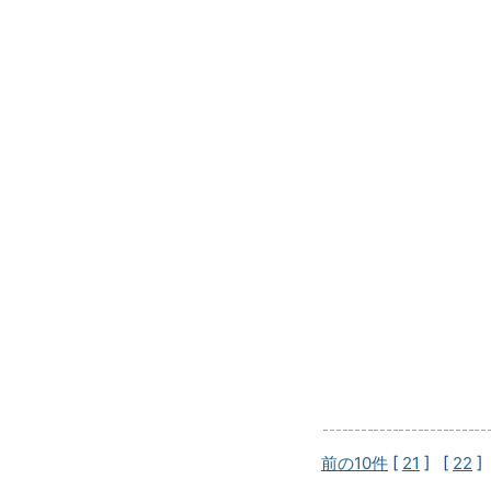
前の10件
[
21
] [
22
]