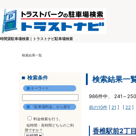
時間貸駐車場検索｜トラストナビ駐車場検索
検索結果一覧
検索条件
検索結果一
キーワード
986件中、 241～2
「駐車場料金」から探す
前の10件
[
21
] [
22
]
料金検索を行う。
短時間・長時間どちらのご利
香椎駅前2丁
用ですか？