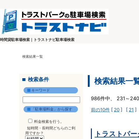
時間貸駐車場検索｜トラストナビ駐車場検索
検索結果一覧
検索条件
検索結果一
キーワード
986件中、 231～2
「駐車場料金」から探す
前の10件
[
20
] [
21
]
料金検索を行う。
短時間・長時間どちらのご利
トラストパー
用ですか？