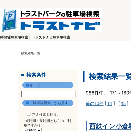
時間貸駐車場検索｜トラストナビ駐車場検索
検索結果一覧
検索条件
検索結果一
キーワード
986件中、 171～1
「駐車場料金」から探す
前の10件
[
14
] [
15
]
料金検索を行う。
短時間・長時間どちらのご利
西鉄イン小倉
用ですか？