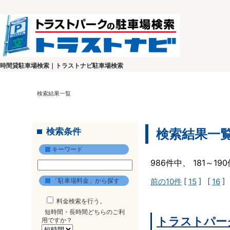
時間貸駐車場検索｜トラストナビ駐車場検索
検索結果一覧
検索条件
検索結果一
キーワード
986件中、 181～1
「駐車場料金」から探す
前の10件
[
15
] [
16
]
料金検索を行う。
短時間・長時間どちらのご利
トラストパー
用ですか？