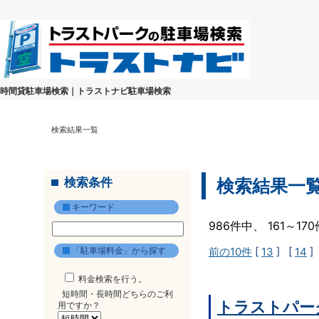
時間貸駐車場検索｜トラストナビ駐車場検索
検索結果一覧
検索条件
検索結果一
キーワード
986件中、 161～1
「駐車場料金」から探す
前の10件
[
13
] [
14
]
料金検索を行う。
短時間・長時間どちらのご利
トラストパー
用ですか？