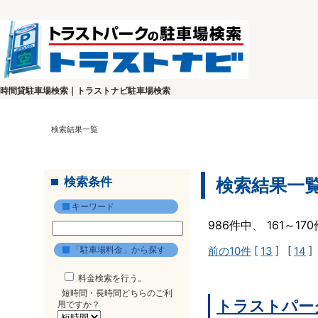
時間貸駐車場検索｜トラストナビ駐車場検索
検索結果一覧
検索条件
検索結果一
キーワード
986件中、 161～1
「駐車場料金」から探す
前の10件
[
13
] [
14
]
料金検索を行う。
短時間・長時間どちらのご利
トラストパー
用ですか？