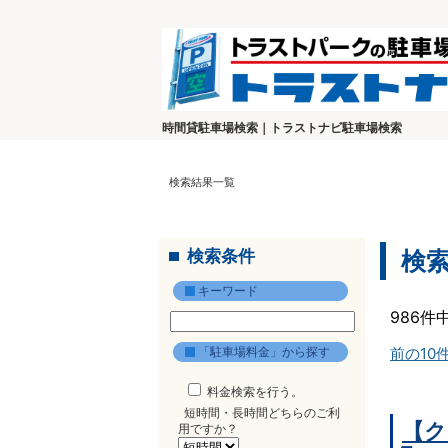
時間貸駐車場検索｜トラストナビ駐車場検索
検索結果一覧
検索条件
検
キーワード
986件
「駐車場料金」から探す
前の10
料金検索を行う。
短時間・長時間どちらのご利
【ク
用ですか？