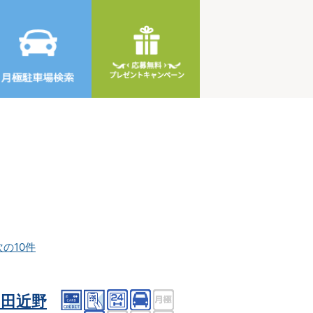
次の10件
田近野