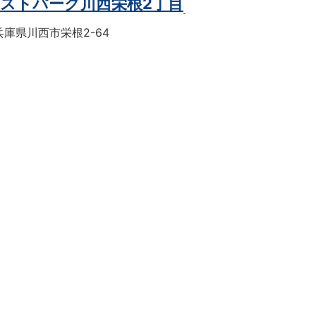
ストパーク川西栄根2丁目
庫県川西市栄根2-64