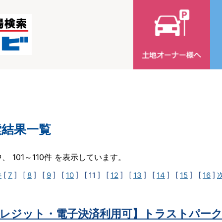
索結果一覧
中、 101～110件 を表示しています。
件
[
7
] [
8
] [
9
] [
10
]
[ 11 ]
[
12
] [
13
] [
14
] [
15
] [
16
]
レジット・電子決済利用可】トラストパーク