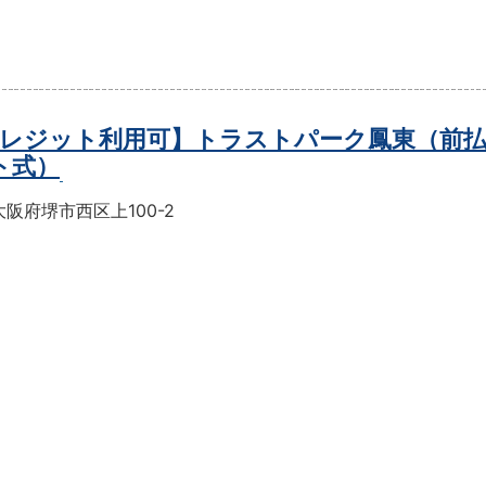
レジット利用可】トラストパーク鳳東（前
ト式）
阪府堺市西区上100-2