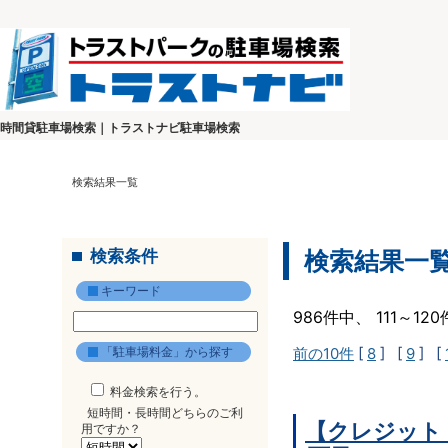
時間貸駐車場検索｜トラストナビ駐車場検索
検索結果一覧
検索条件
検索結果一
キーワード
986件中、 111～1
「駐車場料金」から探す
前の10件
[
8
] [
9
] [
料金検索を行う。
短時間・長時間どちらのご利
【クレジット
用ですか？