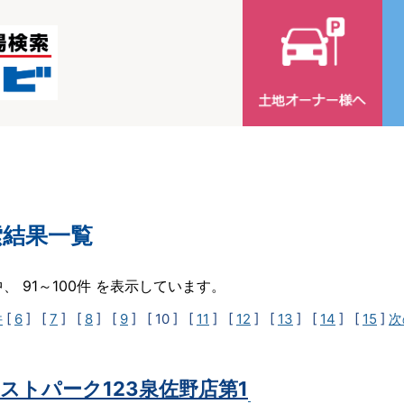
索結果一覧
中、 91～100件 を表示しています。
件
[
6
] [
7
] [
8
] [
9
]
[ 10 ]
[
11
] [
12
] [
13
] [
14
] [
15
]
次
ストパーク123泉佐野店第1