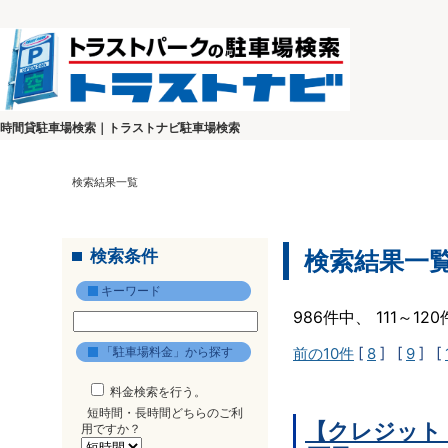
時間貸駐車場検索｜トラストナビ駐車場検索
検索結果一覧
検索条件
検索結果一
キーワード
986件中、 111～1
「駐車場料金」から探す
前の10件
[
8
] [
9
] [
料金検索を行う。
短時間・長時間どちらのご利
【クレジット
用ですか？