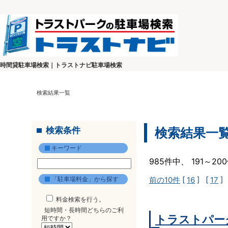
時間貸駐車場検索｜トラストナビ駐車場検索
検索結果一覧
検索条件
検索結果一
キーワード
985件中、 191～2
「駐車場料金」から探す
前の10件
[
16
] [
17
]
料金検索を行う。
短時間・長時間どちらのご利
トラストパー
用ですか？