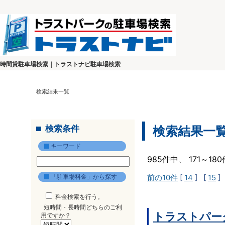
時間貸駐車場検索｜トラストナビ駐車場検索
検索結果一覧
検索条件
検索結果一
キーワード
985件中、 171～1
「駐車場料金」から探す
前の10件
[
14
] [
15
]
料金検索を行う。
短時間・長時間どちらのご利
トラストパー
用ですか？