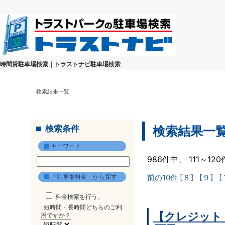
時間貸駐車場検索｜トラストナビ駐車場検索
検索結果一覧
検索条件
検索結果一
キーワード
986件中、 111～1
「駐車場料金」から探す
前の10件
[
8
] [
9
] [
料金検索を行う。
短時間・長時間どちらのご利
【クレジット
用ですか？