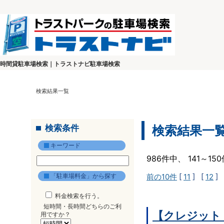
時間貸駐車場検索｜トラストナビ駐車場検索
検索結果一覧
検索条件
検索結果一
キーワード
986件中、 141～1
「駐車場料金」から探す
前の10件
[
11
] [
12
] 
料金検索を行う。
短時間・長時間どちらのご利
【クレジット
用ですか？