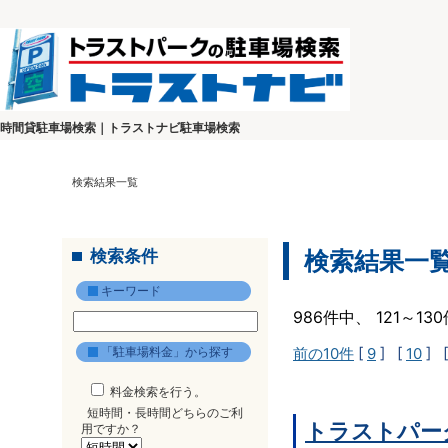
時間貸駐車場検索｜トラストナビ駐車場検索
検索結果一覧
検索条件
検索結果一
キーワード
986件中、 121～1
「駐車場料金」から探す
前の10件
[
9
] [
10
] 
料金検索を行う。
短時間・長時間どちらのご利
トラストパー
用ですか？