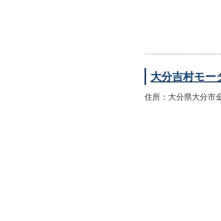
大分吉村モー
住所：大分県大分市金池