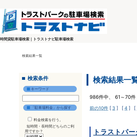
時間貸駐車場検索｜トラストナビ駐車場検索
検索結果一覧
検索条件
検索結果一
キーワード
986件中、 61～7
「駐車場料金」から探す
前の10件
[
3
] [
4
] [
料金検索を行う。
短時間・長時間どちらのご利
トラストパー
用ですか？