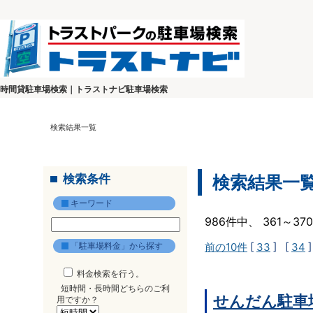
時間貸駐車場検索｜トラストナビ駐車場検索
検索結果一覧
検索条件
検索結果一
キーワード
986件中、 361～3
「駐車場料金」から探す
前の10件
[
33
] [
34
]
料金検索を行う。
短時間・長時間どちらのご利
せんだん駐車
用ですか？