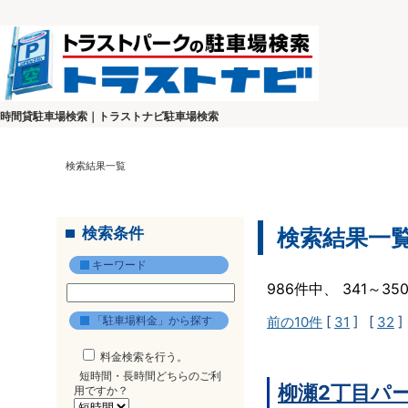
時間貸駐車場検索｜トラストナビ駐車場検索
検索結果一覧
検索条件
検索結果一
キーワード
986件中、 341～3
「駐車場料金」から探す
前の10件
[
31
] [
32
]
料金検索を行う。
短時間・長時間どちらのご利
柳瀬2丁目パ
用ですか？