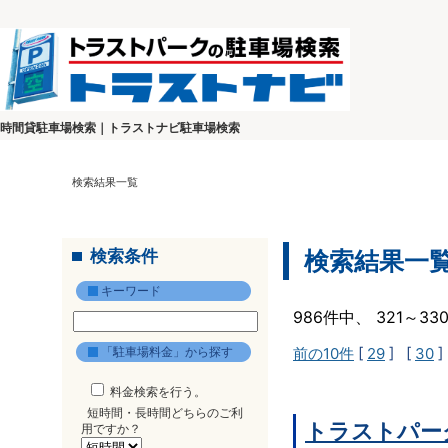
時間貸駐車場検索｜トラストナビ駐車場検索
検索結果一覧
検索条件
検索結果一
キーワード
986件中、 321～3
「駐車場料金」から探す
前の10件
[
29
] [
30
]
料金検索を行う。
短時間・長時間どちらのご利
トラストパー
用ですか？