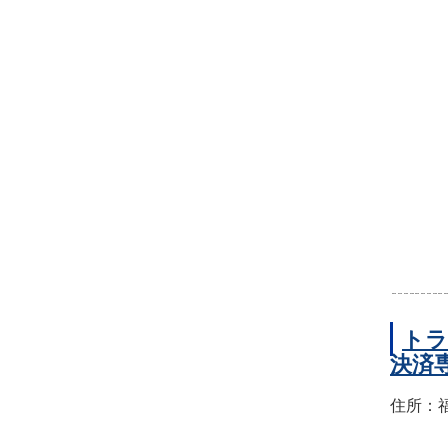
トラ
決済
住所：福