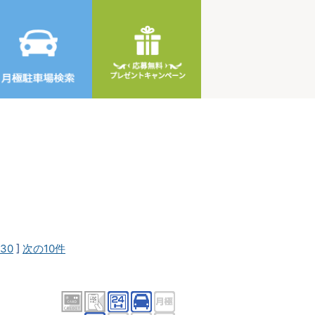
30
]
次の10件