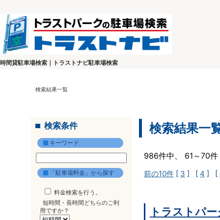
時間貸駐車場検索｜トラストナビ駐車場検索
検索結果一覧
検索条件
検索結果一
キーワード
986件中、 61～7
「駐車場料金」から探す
前の10件
[
3
] [
4
] [
料金検索を行う。
短時間・長時間どちらのご利
トラストパー
用ですか？