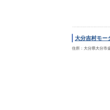
大分吉村モー
住所：大分県大分市金池