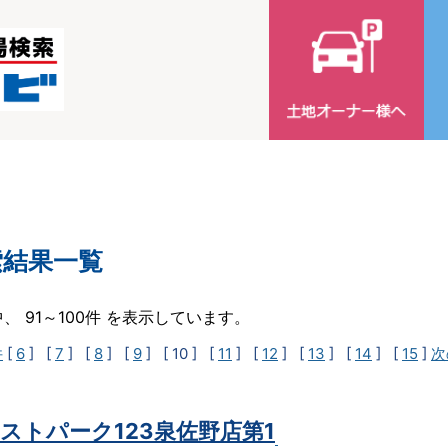
索結果一覧
中、 91～100件 を表示しています。
件
[
6
] [
7
] [
8
] [
9
]
[ 10 ]
[
11
] [
12
] [
13
] [
14
] [
15
]
次
ストパーク123泉佐野店第1