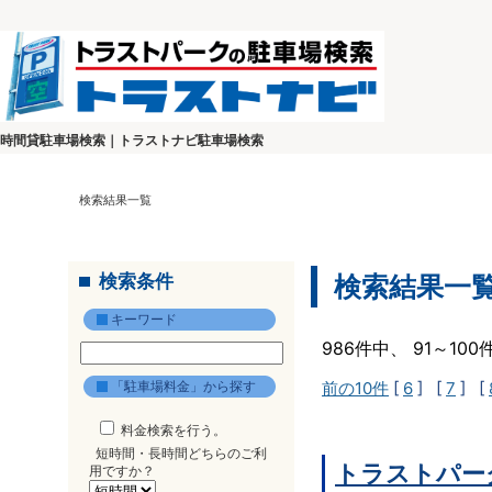
時間貸駐車場検索｜トラストナビ駐車場検索
検索結果一覧
検索条件
検索結果一
キーワード
986件中、 91～10
「駐車場料金」から探す
前の10件
[
6
] [
7
] [
料金検索を行う。
短時間・長時間どちらのご利
トラストパーク
用ですか？