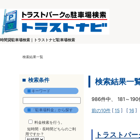
時間貸駐車場検索｜トラストナビ駐車場検索
検索結果一覧
検索条件
検索結果一
キーワード
986件中、 181～1
「駐車場料金」から探す
前の10件
[
15
] [
16
]
料金検索を行う。
短時間・長時間どちらのご利
トラストパー
用ですか？