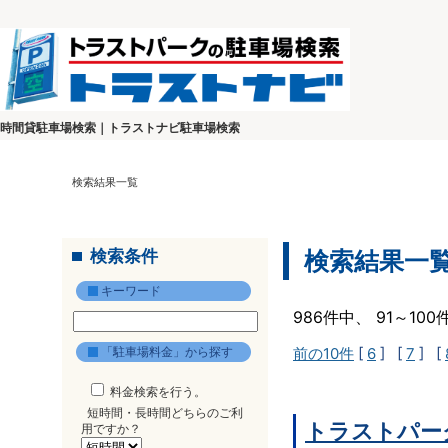
時間貸駐車場検索｜トラストナビ駐車場検索
検索結果一覧
検索条件
検索結果一
キーワード
986件中、 91～10
「駐車場料金」から探す
前の10件
[
6
] [
7
] [
料金検索を行う。
短時間・長時間どちらのご利
トラストパーク
用ですか？