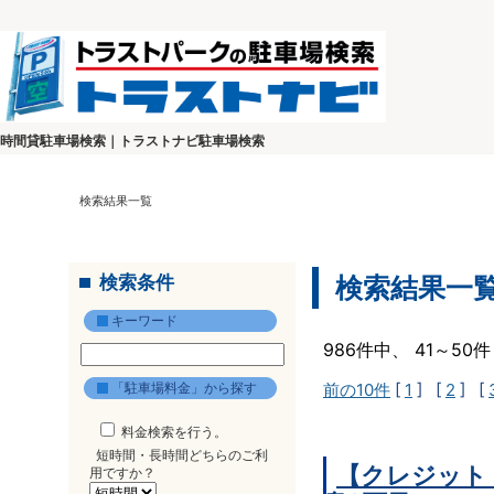
時間貸駐車場検索｜トラストナビ駐車場検索
検索結果一覧
検索条件
検索結果一
キーワード
986件中、 41～5
「駐車場料金」から探す
前の10件
[
1
] [
2
] [
料金検索を行う。
短時間・長時間どちらのご利
【クレジット
用ですか？