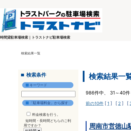
時間貸駐車場検索｜トラストナビ駐車場検索
検索結果一覧
検索条件
検索結果一
キーワード
986件中、 31～4
「駐車場料金」から探す
前の10件
[
1
] [
2
] [
料金検索を行う。
短時間・長時間どちらのご利
周南市営徳山
用ですか？