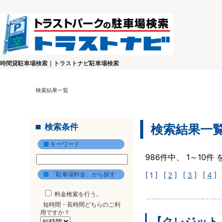
時間貸駐車場検索｜トラストナビ駐車場検索
検索結果一覧
検索条件
検索結果一
キーワード
986件中、 1～10
「駐車場料金」から探す
[ 1 ]
[
2
] [
3
] [
4
] 
料金検索を行う。
短時間・長時間どちらのご利
用ですか？
【クレジット