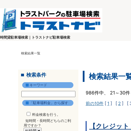
時間貸駐車場検索｜トラストナビ駐車場検索
検索結果一覧
検索条件
検索結果一
キーワード
986件中、 21～3
「駐車場料金」から探す
前の10件
[
1
] [
2
]
[ 
料金検索を行う。
短時間・長時間どちらのご利
【クレジット
用ですか？