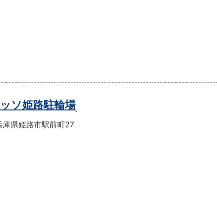
ッソ姫路駐輪場
兵庫県姫路市駅前町27