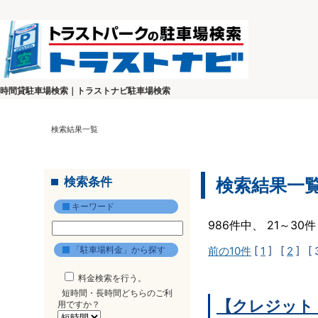
時間貸駐車場検索｜トラストナビ駐車場検索
検索結果一覧
検索条件
検索結果一
キーワード
986件中、 21～3
「駐車場料金」から探す
前の10件
[
1
] [
2
]
[ 
料金検索を行う。
短時間・長時間どちらのご利
【クレジット
用ですか？