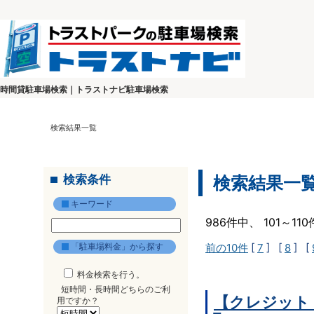
時間貸駐車場検索｜トラストナビ駐車場検索
検索結果一覧
検索条件
検索結果一
キーワード
986件中、 101～1
「駐車場料金」から探す
前の10件
[
7
] [
8
] [
料金検索を行う。
短時間・長時間どちらのご利
【クレジット
用ですか？